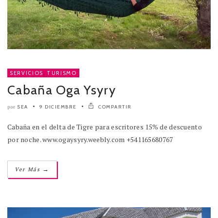
SERVICIOS
,
TURISMO
Cabaña Oga Ysyry
SEA
9 DICIEMBRE
COMPARTIR
por
Cabaña en el delta de Tigre para escritores 15% de descuento
por noche. www.ogaysyry.weebly.com +541165680767
→
Ver Más