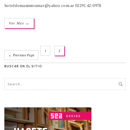
hoteldomanimiramar@yahoo.com.ar 02291 42-0978
→
Ver Más
1
2
← Previous Page
BUSCAR EN EL SITIO