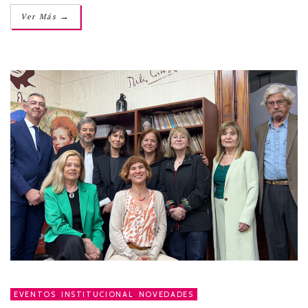
→
Ver Más
EVENTOS
,
INSTITUCIONAL
,
NOVEDADES