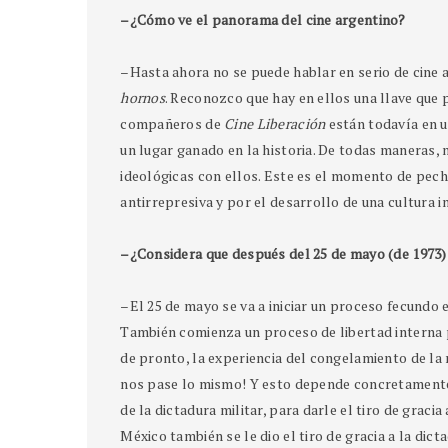
–¿Cómo ve el panorama del cine argentino?
–Hasta ahora no se puede hablar en serio de cine a
hornos
. Reconozco que hay en ellos una llave que 
compañeros de
Cine Liberación
están todavía en u
un lugar ganado en la historia. De todas maneras,
ideológicas con ellos. Este es el momento de pecha
antirrepresiva y por el desarrollo de una cultura 
–¿Considera que después del 25 de mayo (de 1973) 
–El 25 de mayo se va a iniciar un proceso fecundo e
También comienza un proceso de libertad interna 
de pronto, la experiencia del congelamiento de la
nos pase lo mismo! Y esto depende concretamente d
de la dictadura militar, para darle el tiro de graci
México también se le dio el tiro de gracia a la dict