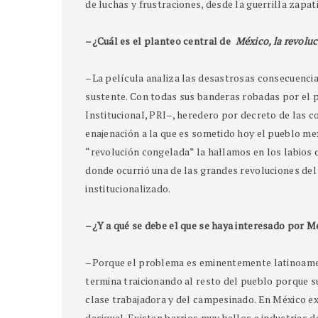
de luchas y frustraciones, desde la guerrilla zapat
–¿Cuál es el planteo central de
México, la revolu
–La película analiza las desastrosas consecuencias
sustente. Con todas sus banderas robadas por el p
Institucional, PRI–, heredero por decreto de las co
enajenación a la que es sometido hoy el pueblo mex
“revolución congelada” la hallamos en los labios d
donde ocurrió una de las grandes revoluciones del 
institucionalizado.
–¿Y a qué se debe el que se haya interesado por M
–Porque el problema es eminentemente latinoamer
termina traicionando al resto del pueblo porque s
clase trabajadora y del campesinado. En México ex
desigual. Existen barrios muy bellos e industrias 