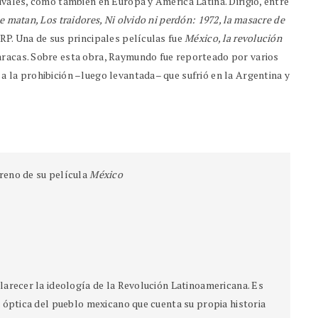
tivales, como también en Europa y América Latina. Dirigió, entre
e matan, Los traidores, Ni olvido ni perdón: 1972, la masacre de
RP. Una de sus principales películas fue
México, la revolución
Caracas. Sobre esta obra, Raymundo fue reporteado por varios
a la prohibición –luego levantada– que sufrió en la Argentina y
reno de su película
México
larecer la ideología de la Revolución Latinoamericana. Es
a óptica del pueblo mexicano que cuenta su propia historia