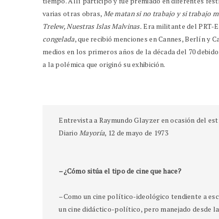
tiempo. Allí participó y fue premiado en diferentes fes
varias otras obras,
Me matan si no trabajo y si trabajo m
Trelew, Nuestras Islas Malvinas.
Era militante del PRT-E
congelada
, que recibió menciones en Cannes, Berlín y 
medios en los primeros años de la década del 70 debido 
a la polémica que originó su exhibición.
Entrevista a Raymundo Glayzer en ocasión del est
Diario
Mayoría
, 12 de mayo de 1973
–¿Cómo sitúa el tipo de cine que hace?
–Como un cine político-ideológico tendiente a esc
un cine didáctico-político, pero manejado desde l