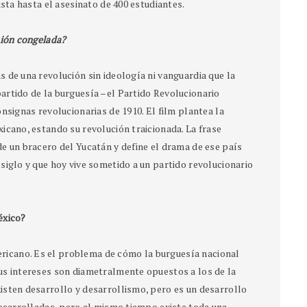
ista hasta el asesinato de 400 estudiantes.
ción congelada?
 de una revolución sin ideología ni vanguardia que la
artido de la burguesía –el Partido Revolucionario
nsignas revolucionarias de 1910. El film plantea la
icano, estando su revolución traicionada. La frase
e un bracero del Yucatán y define el drama de ese país
siglo y que hoy vive sometido a un partido revolucionario
éxico?
icano. Es el problema de cómo la burguesía nacional
us intereses son diametralmente opuestos a los de la
isten desarrollo y desarrollismo, pero es un desarrollo
desarrolladas, pero al mismo tiempo existe toda una