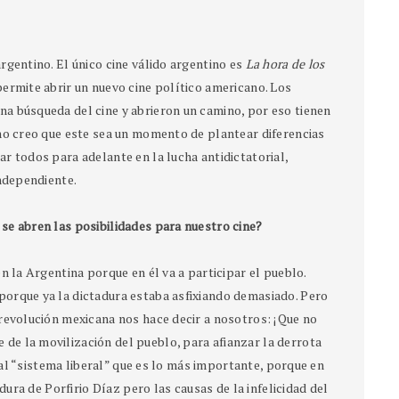
rgentino. El único cine válido argentino es
La hora de los
permite abrir un nuevo cine político americano. Los
na búsqueda del cine y abrieron un camino, por eso tienen
 no creo que este sea un momento de plantear diferencias
r todos para adelante en la lucha antidictatorial,
independiente.
se abren las posibilidades para nuestro cine?
n la Argentina porque en él va a participar el pueblo.
porque ya la dictadura estaba asfixiando demasiado. Pero
 revolución mexicana nos hace decir a nosotros: ¡Que no
e la movilización del pueblo, para afianzar la derrota
a al “sistema liberal” que es lo más importante, porque en
adura de Porfirio Díaz pero las causas de la infelicidad del