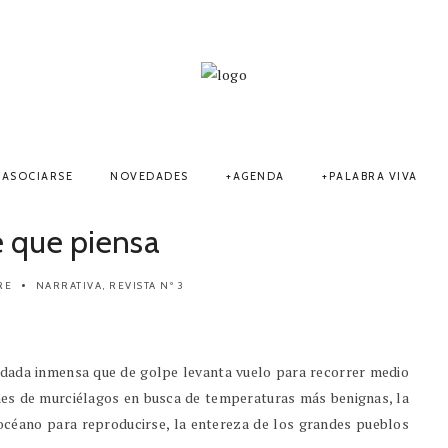
ASOCIARSE
NOVEDADES
AGENDA
PALABRA VIVA
 que piensa
RE
NARRATIVA
,
REVISTA Nº 3
andada inmensa que de golpe levanta vuelo para recorrer medio
ones de murciélagos en busca de temperaturas más benignas, la
océano para reproducirse, la entereza de los grandes pueblos