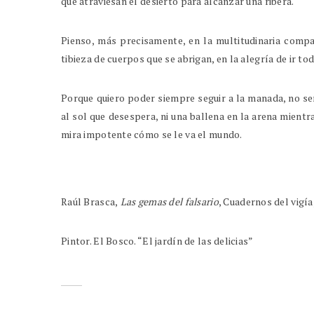
que atraviesan el desierto para alcanzar una ribera.
Pienso, más precisamente, en la multitudinaria compa
tibieza de cuerpos que se abrigan, en la alegría de ir to
Porque quiero poder siempre seguir a la manada, no ser
al sol que desespera, ni una ballena en la arena mientra
mira impotente cómo se le va el mundo.
Raúl Brasca,
Las gemas del falsario
, Cuadernos del vigía
Pintor. El Bosco. “El jardín de las delicias”