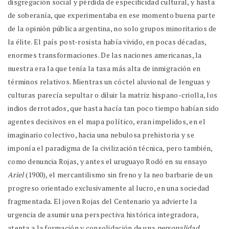
disgregación social y pérdida de especificidad cultural, y hasta
de soberanía, que experimentaba en ese momento buena parte
de la opinión pública argentina, no solo grupos minoritarios de
la élite. El país post-rosista había vivido, en pocas décadas,
enormes transformaciones. De las naciones americanas, la
nuestra era la que tenía la tasa más alta de inmigración en
términos relativos. Mientras un cóctel aluvional de lenguas y
culturas parecía sepultar o diluir la matriz hispano-criolla, los
indios derrotados, que hasta hacía tan poco tiempo habían sido
agentes decisivos en el mapa político, eran impelidos, en el
imaginario colectivo, hacia una nebulosa prehistoria y se
imponía el paradigma de la civilización técnica, pero también,
como denuncia Rojas, y antes el uruguayo Rodó en su ensayo
Ariel
(1900), el mercantilismo sin freno y la neo barbarie de un
progreso orientado exclusivamente al lucro, en una sociedad
fragmentada. El joven Rojas del Centenario ya advierte la
urgencia de asumir una perspectiva histórica integradora,
atenta a la formación y consolidación de una
personalidad