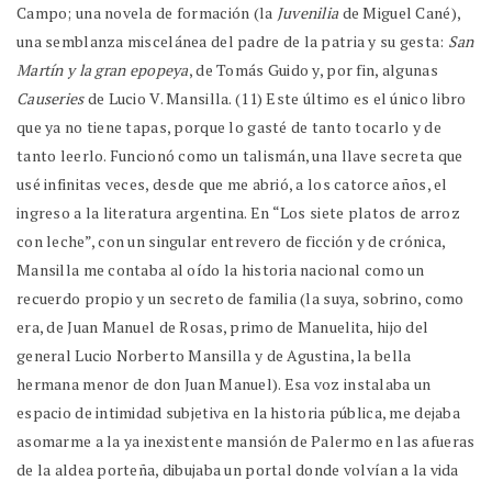
Campo; una novela de formación (la
Juvenilia
de Miguel Cané),
una semblanza miscelánea del padre de la patria y su gesta:
San
Martín y la gran epopeya
, de Tomás Guido y, por fin, algunas
Causeries
de Lucio V. Mansilla. (11) Este último es el único libro
que ya no tiene tapas, porque lo gasté de tanto tocarlo y de
tanto leerlo. Funcionó como un talismán, una llave secreta que
usé infinitas veces, desde que me abrió, a los catorce años, el
ingreso a la literatura argentina. En “Los siete platos de arroz
con leche”, con un singular entrevero de ficción y de crónica,
Mansilla me contaba al oído la historia nacional como un
recuerdo propio y un secreto de familia (la suya, sobrino, como
era, de Juan Manuel de Rosas, primo de Manuelita, hijo del
general Lucio Norberto Mansilla y de Agustina, la bella
hermana menor de don Juan Manuel). Esa voz instalaba un
espacio de intimidad subjetiva en la historia pública, me dejaba
asomarme a la ya inexistente mansión de Palermo en las afueras
de la aldea porteña, dibujaba un portal donde volvían a la vida