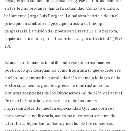
haya perdido su función sagrada, reingrese de tantas maneras
en las letras profanas, hasta la actualidad. Como lo enunció,
bellamente, Jorge Luis Borges: “La palabra habría sido en el
principio un símbolo mágico, que la usura del tiempo
desgastaría. La misión del poeta sería restituir a la palabra,
siquiera de un modo parcial, su primitiva y oculta virtud.” (1975,
10).
Aunque continuamos identificando ese poderoso núcleo
poético, lo que designamos como literatura (y que excede ese
núcleo) no siempre ha querido decir lo mismo a lo largo de la
Historia; ya hemos podido apreciarlo contrastando las
distintas acepciones de los Diccionarios (el de 1734 y el actual).
Por eso la Historia Literaria es otra de las ramas
imprescindibles de nuestra especialidad. Que una obra sea
considerada o no literaria, así como el concepto mismo de
Literatura, dependen también, y mucho, de los consensos
establecidos en el campo cultural de cada época. En ese sentido