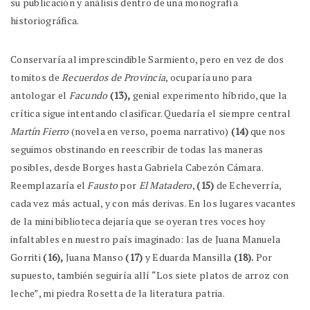
su publicación y análisis dentro de una monografía
historiográfica.
Conservaría al imprescindible Sarmiento, pero en vez de dos
tomitos de
Recuerdos de
Provincia
, ocuparía uno para
antologar el
Facundo
(13),
genial experimento híbrido, que la
crítica sigue intentando clasificar. Quedaría el siempre central
Martín Fierro
(novela en verso, poema narrativo)
(14)
que nos
seguimos obstinando en reescribir de todas las maneras
posibles, desde Borges hasta Gabriela Cabezón Cámara.
Reemplazaría el
Fausto
por
El Matadero
,
(15)
de Echeverría,
cada vez más actual, y con más derivas. En los lugares vacantes
de la mini biblioteca dejaría que se oyeran tres voces hoy
infaltables en nuestro país imaginado: las de Juana Manuela
Gorriti
(16),
Juana Manso
(17)
y Eduarda Mansilla
(18).
Por
supuesto, también seguiría allí “Los siete platos de arroz con
leche”, mi piedra Rosetta de la literatura patria.