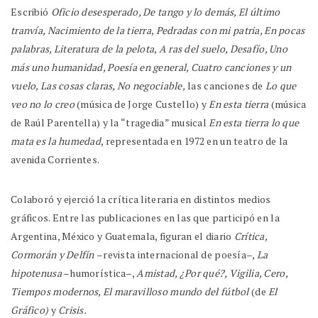
Escribió
Oficio desesperado, De tango y lo demás, El último
tranvía, Nacimiento de la tierra, Pedradas con mi patria, En pocas
palabras, Literatura de la pelota, A ras del suelo, Desafío, Uno
más uno humanidad, Poesía en general, Cuatro canciones y un
vuelo, Las cosas claras, No negociable,
las canciones de
Lo que
veo no lo creo
(música de Jorge Custello) y
En esta tierra
(música
de Raúl Parentella) y la “tragedia” musical
En esta tierra lo que
mata es la humedad
, representada en 1972 en un teatro de la
avenida Corrientes.
Colaboró y ejerció la crítica literaria en distintos medios
gráficos. Entre las publicaciones en las que participó en la
Argentina, México y Guatemala, figuran el diario
Crítica,
Cormorán y Delfín
–revista internacional de poesía–,
La
hipotenusa
–humorística–,
Amistad, ¿Por qué?, Vigilia, Cero,
Tiempos modernos, El maravilloso mundo del fútbol
(de
El
Gráfico)
y
Crisis.