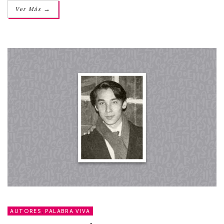
→
Ver Más
AUTORES
,
PALABRA VIVA