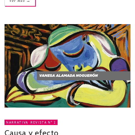
→
Ver Más
NARRATIVA
,
REVISTA Nº 2
Causa y efecto