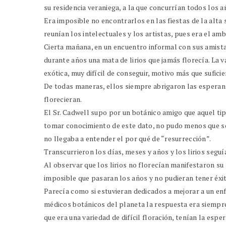
su residencia veraniega, a la que concurrían todos los a
Era imposible no encontrarlos en las fiestas de la alta
reunían los intelectuales y los artistas, pues era el am
Cierta mañana, en un encuentro informal con sus amistad
durante años una mata de lirios que jamás florecía. La va
exótica, muy difícil de conseguir, motivo más que sufici
De todas maneras, ellos siempre abrigaron las esperanza
florecieran.
El Sr. Cadwell supo por un botánico amigo que aquel tip
tomar conocimiento de este dato, no pudo menos que so
no llegaba a entender el por qué de “resurrección”.
Transcurrieron los días, meses y años y los lirios seguía
Al observar que los lirios no florecían manifestaron su
imposible que pasaran los años y no pudieran tener éxi
Parecía como si estuvieran dedicados a mejorar a un en
médicos botánicos del planeta la respuesta era siempre
que era una variedad de difícil floración, tenían la esp