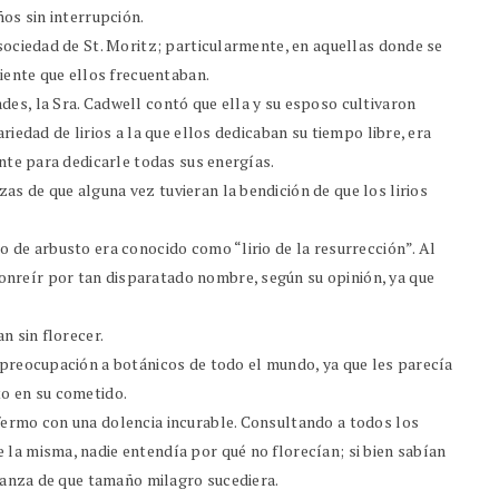
ños sin interrupción.
 sociedad de St. Moritz; particularmente, en aquellas donde se
biente que ellos frecuentaban.
es, la Sra. Cadwell contó que ella y su esposo cultivaron
riedad de lirios a la que ellos dedicaban su tiempo libre, era
ente para dedicarle todas sus energías.
s de que alguna vez tuvieran la bendición de que los lirios
o de arbusto era conocido como “lirio de la resurrección”. Al
nreír por tan disparatado nombre, según su opinión, ya que
n sin florecer.
 preocupación a botánicos de todo el mundo, ya que les parecía
to en su cometido.
fermo con una dolencia incurable. Consultando a todos los
 la misma, nadie entendía por qué no florecían; si bien sabían
eranza de que tamaño milagro sucediera.