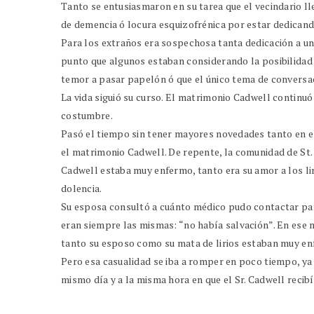
Tanto se entusiasmaron en su tarea que el vecindario l
de demencia ó locura esquizofrénica por estar dedicando
Para los extraños era sospechosa tanta dedicación a un
punto que algunos estaban considerando la posibilidad d
temor a pasar papelón ó que el único tema de conversaci
La vida siguió su curso. El matrimonio Cadwell continuó
costumbre.
Pasó el tiempo sin tener mayores novedades tanto en el 
el matrimonio Cadwell. De repente, la comunidad de St.
Cadwell estaba muy enfermo, tanto era su amor a los li
dolencia.
Su esposa consultó a cuánto médico pudo contactar par
eran siempre las mismas: “no había salvación”. En ese 
tanto su esposo como su mata de lirios estaban muy en
Pero esa casualidad se iba a romper en poco tiempo, ya q
mismo día y a la misma hora en que el Sr. Cadwell recibí