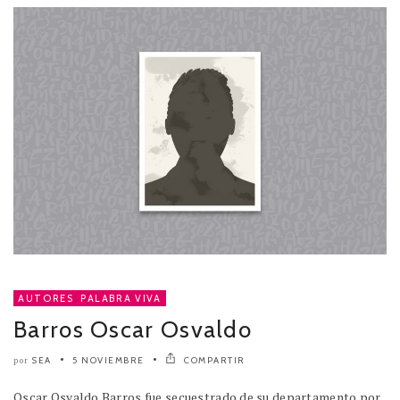
AUTORES
,
PALABRA VIVA
Barros Oscar Osvaldo
SEA
5 NOVIEMBRE
COMPARTIR
por
Oscar Osvaldo Barros fue secuestrado de su departamento por