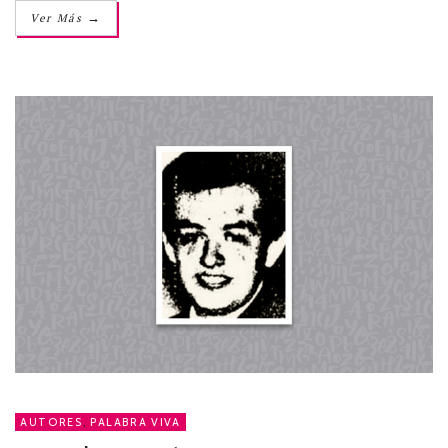
→
Ver Más
AUTORES
,
PALABRA VIVA