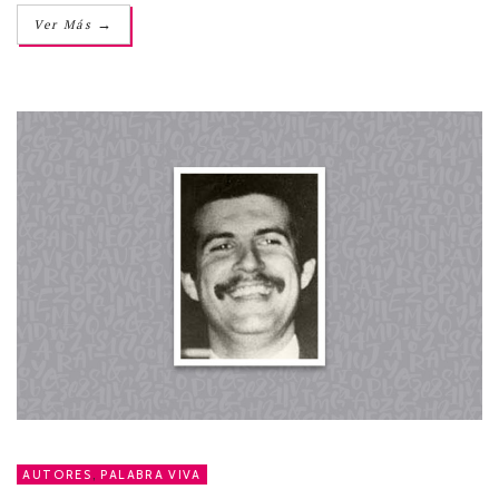
→
Ver Más
AUTORES
,
PALABRA VIVA