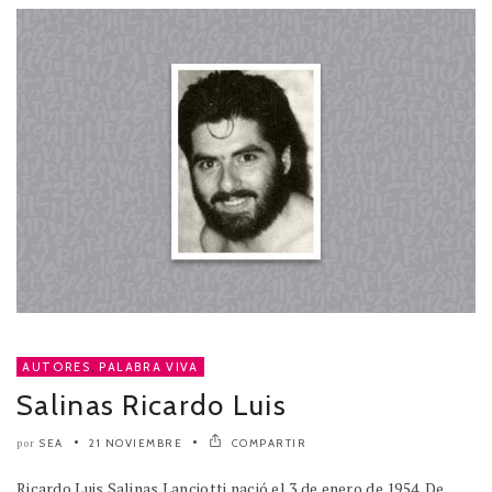
AUTORES
,
PALABRA VIVA
Salinas Ricardo Luis
SEA
21 NOVIEMBRE
COMPARTIR
por
Ricardo Luis Salinas Lanciotti nació el 3 de enero de 1954. De