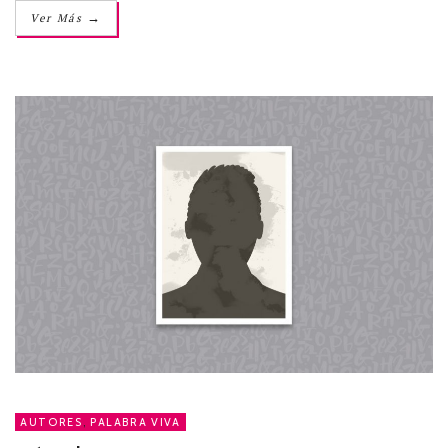
→
Ver Más
AUTORES
,
PALABRA VIVA